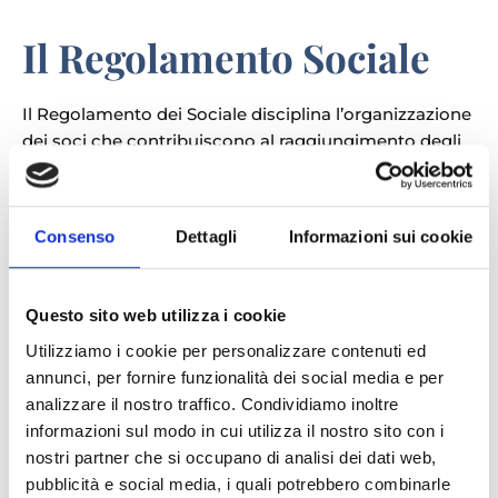
Il Regolamento Sociale
Il Regolamento dei Sociale disciplina l’organizzazione
dei soci che contribuiscono al raggiungimento degli
scopi sociali della cooperativa.
L’Assemblea dei Soci del Cooperativa Sociale
Consenso
Dettagli
Informazioni sui cookie
“Marinella” ha approvato, il 15/03/2017, le ultime
modifiche al Regolamento dei Soci.
Oltre a recepire quanto disposto dal Contratto
Questo sito web utilizza i cookie
Nazionale del Lavoro delle Cooperative sociali,
Utilizziamo i cookie per personalizzare contenuti ed
annunci, per fornire funzionalità dei social media e per
Il presente regolamento ha lo scopo disciplinare
analizzare il nostro traffico. Condividiamo inoltre
l’organizzazione del lavoro dei soci lavoratori, le
informazioni sul modo in cui utilizza il nostro sito con i
prestazioni lavorative dei quali contribuiscono al
nostri partner che si occupano di analisi dei dati web,
raggiungimento degli scopi sociali della cooperativa.
pubblicità e social media, i quali potrebbero combinarle