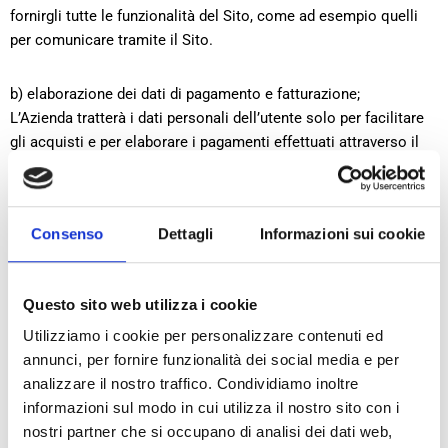
fornirgli tutte le funzionalità del Sito, come ad esempio quelli
per comunicare tramite il Sito.
b) elaborazione dei dati di pagamento e fatturazione;
L’Azienda tratterà i dati personali dell’utente solo per facilitare
gli acquisti e per elaborare i pagamenti effettuati attraverso il
Sito. In nessun modo, L’Azienda acquisirà i dati bancari
dell’utente poiché ogni pagamento verrà eseguito tramite
Gateway di Paypal o Stripe
Consenso
Dettagli
Informazioni sui cookie
c) risposta a eventuali richiesta di informazioni formulate
dall’utente;
Questo sito web utilizza i cookie
Utilizziamo i cookie per personalizzare contenuti ed
d) invio di informazioni su nostri servizi/aggiornamenti del Sito,
annunci, per fornire funzionalità dei social media e per
per esempio, via e-mail o posta (nota: questa funzionalità sarà
analizzare il nostro traffico. Condividiamo inoltre
attivata solo se l’utente presterà il suo consenso esplicito).
informazioni sul modo in cui utilizza il nostro sito con i
nostri partner che si occupano di analisi dei dati web,