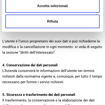
reati informatici ai danni del Sito. L’Azienda non utilizzerà i dati
Accetta selezionati
forniti per fini diversi da quelli sopra elencati, a cui l’utente
interessato ha aderito, e solo entro i limiti indicati di volta in
volta nell’eventuale ulteriore informativa specifica a corredo del
Rifiuta
diverso, specifico servizio eventualmente richiesto dall’utente.
[Riferimento a Dati forniti a soggetti terzi]
L’utente è l’unico proprietario dei suoi dati e può richiederne la
modifica o la cancellazione in ogni momento: si veda di seguito
la sezione “diritti dell’interessato”.
4. Conservazione dei dati personali
L’Azienda conserverà le informazioni dell’utente nei termini
richiesti dalla normativa vigente e, comunque, per tutto il tempo
necessario per fornire i servizi richiesti.
5. Sicurezza e trasferimento dei dati personali
Il trasferimento, la conservazione e la elaborazione dei dati