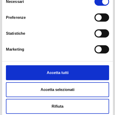
Necessari
del
consenso
Preferenze
Recent posts
Statistiche
Marketing
Cappella Pappacoda ” Il sociale in
mostra”
17 Luglio 2023
Nessun commento
Accetta tutti
Accetta selezionati
Follow us on
Rifiuta
Facebook
Pinterest