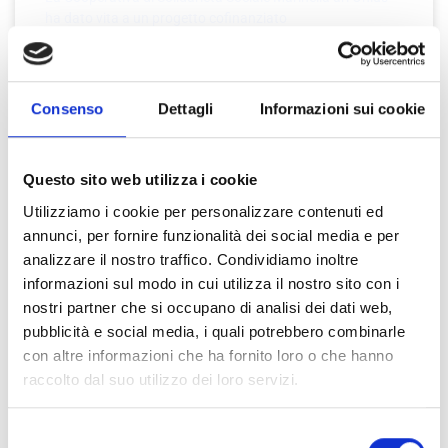
ha dato vita a un progetto cofinanziato
admin
22 Novembre 2023
Consenso
Dettagli
Informazioni sui cookie
Questo sito web utilizza i cookie
About Director
Utilizziamo i cookie per personalizzare contenuti ed
annunci, per fornire funzionalità dei social media e per
analizzare il nostro traffico. Condividiamo inoltre
informazioni sul modo in cui utilizza il nostro sito con i
nostri partner che si occupano di analisi dei dati web,
pubblicità e social media, i quali potrebbero combinarle
con altre informazioni che ha fornito loro o che hanno
William Wright
raccolto dal suo utilizzo dei loro servizi.
Lorem ipsum dolor sit amet, consectetur adipiscing elit. Ut elit
Selezione
tellus, luctus nec ullamcorper mattis, pulvinar dapibus leo.